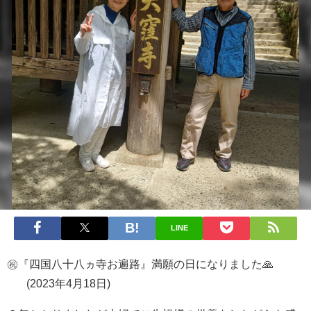
LINE
㊗️『四国八十八ヵ寺お遍路』満願の日になりました🙏
(2023年4月18日)