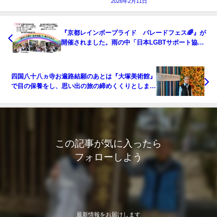
2026年2月11日
『京都レインボープライド パレードフェス🌈』が
開催されました。雨の中「日本LGBTサポート協
会」の会員さんも横断幕を持って参加され、夕方か
らは交流会がありました。
四国八十八ヵ寺お遍路結願のあとは『大塚美術館』
で目の保養をし、思い出の旅の締めくくりとしまし
た💗💗💗
この記事が気に入ったら
フォローしよう
最新情報をお届けします