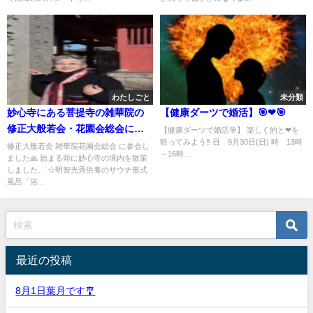
わたしごと
未分類
妙心寺にある菩提寺の雑華院の
【健康ダーツで婚活】🎯❤🎯
修正大般若会・花園会総会に参
【健康ダーツで婚活🎯】 楽しく的と❤を
狙ってみよう‼ 日 9月30日(日) 時 13時
会しました🙏🍀🙏
修正大般若会 雑華院花園会総会 に参会し
～16時 ...
ました🙏 始まる前に妙心寺の境内を散策
しました。 ☆明智光秀供養のサウナ形式
風呂「浴...
最近の投稿
8月1日葉月です🎐