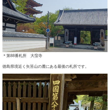
＊第88番札所 大窪寺
徳島県境近く矢筈山の麓にある最後の札所です。