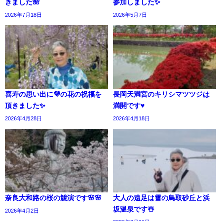
きました🌺
参加しました✨️
2026年7月18日
2026年5月7日
喜寿の思い出に💜の花の祝福を
長岡天満宮のキリシマツツジは
頂きました✨
満開です♥️
2026年4月28日
2026年4月18日
奈良大和路の桜の競演です🌸🌸
大人の遠足は雪の鳥取砂丘と浜
坂温泉です☃️
2026年4月2日