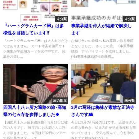
未分類
未分類
『ハートグラムカード💟』は多
事業承継を仲人が結婚で解決し
様性を目指しています‼️
ます
『ハートグラムカード💟』は大人向けだけ
お知り合いの皆様へ 枯れ葉舞い散る季節
ではありません。 カード考案者藤田サト
となりました。 さてこの度、《事業承継
シ先生が学生用カードを試作中です。 完
結婚®アドバイザー》を取得しました。
成をお楽し...
(社)事業承継結婚推進機構...
旅の部屋
未分類
四国八十八ヵ所お遍路の旅･高知
3月の写経は梅林が素敵な正法寺
県の七ヵ寺を参拝しました🍀
さんです🎎
【四国八十八ヵ所お遍路旅】 9月19日は彼
今日は3月の｢写経の日｣です。 正法寺さん
岸の入りです。 彼岸月にお大師さんに呼
の庭も春めき、伏見方面が見える梅林も華
んで頂きました。 今回は1泊2日のツアー
やいでいます。 空気も澄んで、心も浄化
で高知県のスタートで...
されてて穏やかになりま...