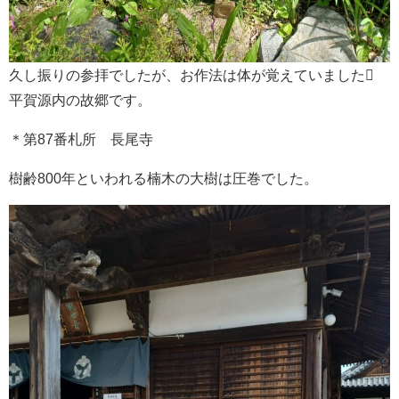
久し振りの参拝でしたが、お作法は体が覚えていました
平賀源内の故郷です。
＊第87番札所 長尾寺
樹齢800年といわれる楠木の大樹は圧巻でした。