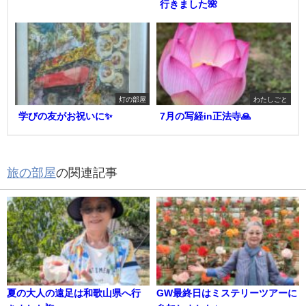
行きました🌺
灯の部屋
わたしごと
学びの友がお祝いに✨
7月の写経in正法寺🙏
旅の部屋
の関連記事
夏の大人の遠足は和歌山県へ行
GW最終日はミステリーツアーに