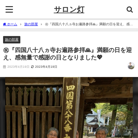
サロン灯
ホーム
旅の部屋
㊗️『四国八十八ヵ寺お遍路参拝🙏』満願の日を迎え、感無
量で感謝の日となりました💖
旅の部屋
㊗️『四国八十八ヵ寺お遍路参拝🙏』満願の日を迎
え、感無量で感謝の日となりました💖
2023年4月19日
2023年4月19日