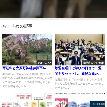
おすすめの記事
わたしごと
倫理法人会の部屋
写経🌸と大原野神社参拝⛩️🙏
毎週金曜日は学びの日📓で一週
間をリセットし、新鮮な新たな
4月写経in正法寺 and大原野神社参拝 大原
野散策の人や境内の拝観等この地も人が多
日が始まります💜
毎週金曜日は『学びの日』📓です🎶 🔺早
くて賑やかです。 外国の団体客も来られ
朝より高槻市倫理法人会モーニングセミ
て垂れ桜を見ながら...
ナー &#x1f...