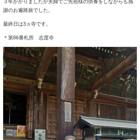
３年かかりましたが夫婦でご先祖様の供養をしながらも感
謝のお遍路旅でした。
最終日は3ヵ寺です。
＊第86番札所 志度寺