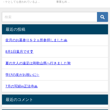
－ケとしても使われているよ...
事業もAI ...
最近の投稿
盆月のお墓参りを２ヵ所参拝しました🙏
8月1日葉月です🎐
夏の大人の遠足は和歌山県へ行きました🌺
学びの友がお祝いに✨
7月の写経in正法寺🙏
最近のコメント