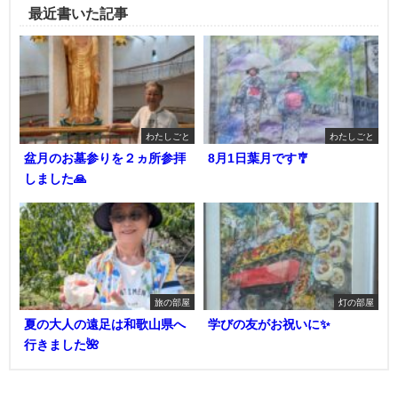
最近書いた記事
わたしごと
わたしごと
盆月のお墓参りを２ヵ所参拝
8月1日葉月です🎐
しました🙏
旅の部屋
灯の部屋
夏の大人の遠足は和歌山県へ
学びの友がお祝いに✨
行きました🌺