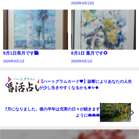
2025年9月13日
9月1日長月です🎑
8月1日 葉月です🌻
2025年9月1日
2025年8月1日
【ハートグラムカード💗】診断によりあなたの人生
が少し生きやすくなるかも🍀✨🍀
7月になりました。後の半年は充実の日々が続きます
ように🎋🎋🎋