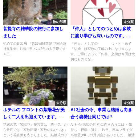
旅の部屋
未分類
菩提寺の雑華院の旅行に参加し
『仲人』としてのつとめは多岐
ました
に渡り学びも深いものです。今
回は「釣書」の意味について教
初めての参加!🚍 『第28回雑華院 花園会旅
『仲人』としての つ・と・め💕
行見学会』in福井県 バス2台の大所帯です
「結婚」は家族の了解の上になり立ちま
えて頂きました💗
🔹️三...
す。ご縁によって『釣書』交換は今回は大
切なものとな...
未分類
未分類
ホテルの フロントの紫陽花が美
AI 社会の今、事業も結婚も向き
しく二人を出迎えています。二
合う姿勢は同じでは‼
人は交際になりました💞
花嫁の花『紫陽花』花言葉は「移り気」か
AI 社会(未知の世界)に向き合うには ～気
ら最近では「家族団欒・家族の結びつき」
持ち＋行動＋努力～ 昨日、日本ブライダ
という花言葉も広まりました。結婚式のブ
ル連盟(BIU )の月例会がありました。 婚活