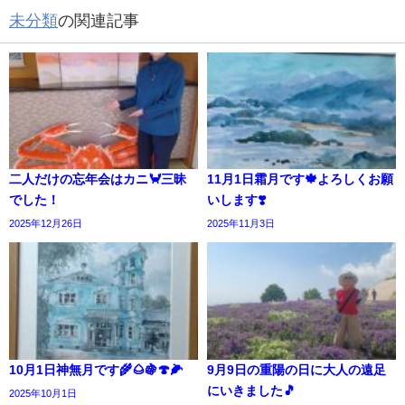
未分類
の関連記事
二人だけの忘年会はカニ🦀三昧
11月1日霜月です🍁よろしくお願
でした！
いします❣️
2025年12月26日
2025年11月3日
10月1日神無月です🌾🌰🍇🍄🌽
9月9日の重陽の日に大人の遠足
にいきました🎵
2025年10月1日