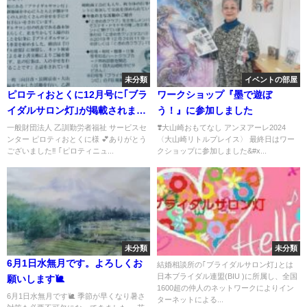
未分類
イベントの部屋
ピロティおとくに12月号に｢ブラ
ワークショップ『墨で遊ぼ
イダルサロン灯｣が掲載されまし
う！』に参加しました
た❗
一般財団法人 乙訓勤労者福祉 サービスセ
❣️大山崎おもてなし アンヌアーレ2024
ンター ピロティおとくに様 💕ありがとう
〈大山崎リトルプレイス〉 最終日はワー
ございました‼ ｢ピロティニュ...
クショップに参加しました&#x...
未分類
未分類
6月1日水無月です。よろしくお
結婚相談所の｢ブライダルサロン灯｣とは
日本ブライダル連盟(BIU )に所属し、全国
願いします🐌
1600超の仲人のネットワークによりイン
6月1日水無月です🐌 季節が早くなり暑さ
ターネットによる...