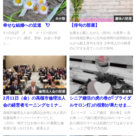
未分類
趣味の部屋
幸せな結婚への近道 💘
【俳句の部屋】
3ツのSは⁉ 🎶 🎶 🎶 ＊1ツ目のS
台風を心配しながら《俳句》の世界へ 先
《スピード》 婚活、登録、お会い手探
日の投稿記事から元句会仲間の吉田睦治さ
し...
んから献上俳句を頂き 少年俳人の小林凛
のビデオを見ていたので俳句...
倫理法人会の部屋
未分類
2月11日（金）の高槻市倫理法人
シニア婚活の虎の巻が｢ブライダ
会の経営者モーニングセミナー
ルサロン灯｣の役割が果たせます
の講話は佐藤福男スーパーバイ
事を願って💚💘💙
高槻市倫理法人会の講話は女性に大人気の
【シリーズ シニア婚活 虎の巻】 ※序
佐藤福男スーパーバイザーでした。
の巻 シニア婚の選択肢は10のパターンが
ザー様でした💐
（2/11） 地方ではお知り合いの素敵な倫
あり婚活のゴールは結婚だけではありませ
友様が追っかけされ、超美人さ...
ん。 シニア双方の方の結...