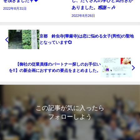
を頂きました💐💝
し、たくさんの学びと気付きが
ありました。感謝～🎶
2022年8月31日
2022年8月26日
京都 鈴虫寺(華厳寺)は恋に悩める女子(男性)の聖地
となっています💞
【御社の従業員様のパートナー探しのお手伝い
を‼️】の新企画におすすめの要点をまとめました。
この記事が気に入ったら
フォローしよう