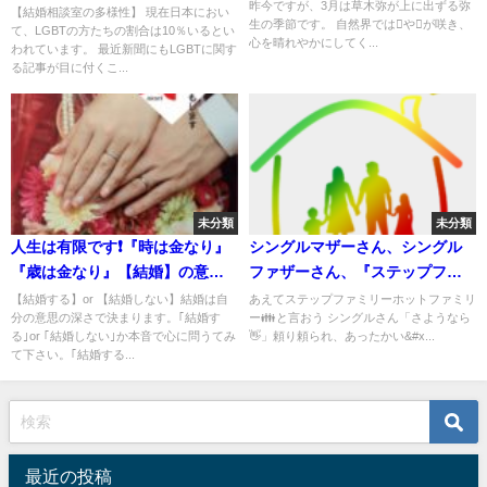
昨今ですが、3月は草木弥が上に出ずる弥
をし、発信して行きます🌈
【結婚相談室の多様性】 現在日本におい
生の季節です。 自然界ではやが咲き、
て、LGBTの方たちの割合は10％いるとい
心を晴れやかにしてく...
われています。 最近新聞にもLGBTに関す
る記事が目に付くこ...
未分類
未分類
人生は有限です❗️『時は金なり』
シングルマザーさん、シングル
『歳は金なり』【結婚】の意志
ファザーさん、『ステップファ
はありますか❓
ミリー』&『ホットファミリー』
【結婚する】or 【結婚しない】結婚は自
あえてステップファミリーホットファミリ
分の意思の深さで決まります。｢結婚す
ー👪と言おう シングルさん「さようなら
となって家族を支え、支えてい
る｣or ｢結婚しない｣か本音で心に問うてみ
👋」頼り頼られ、あったかい&#x...
きますか。
て下さい。｢結婚する...
最近の投稿