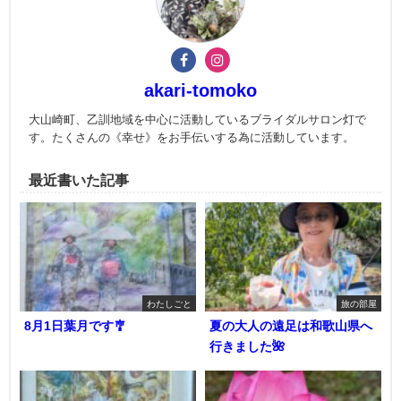
akari-tomoko
大山崎町、乙訓地域を中心に活動しているブライダルサロン灯で
す。たくさんの《幸せ》をお手伝いする為に活動しています。
最近書いた記事
わたしごと
旅の部屋
8月1日葉月です🎐
夏の大人の遠足は和歌山県へ
行きました🌺