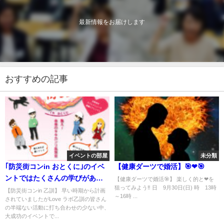
最新情報をお届けします
おすすめの記事
イベントの部屋
未分類
｢防災街コンin おとくに｣のイベ
【健康ダーツで婚活】🎯❤🎯
ントではたくさんの学びがあり
【健康ダーツで婚活🎯】 楽しく的と❤を
狙ってみよう‼ 日 9月30日(日) 時 13時
ました❗
【防災街コンin 乙訓】 早い時期から計画
～16時 ...
されていましたがLove ラボ乙訓の皆さん
の半端ない活動に打ち合わせの少ない中、
大成功のイベントで...