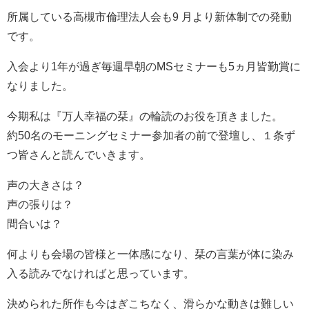
所属している高槻市倫理法人会も9 月より新体制での発動
です。
入会より1年が過ぎ毎週早朝のMSセミナーも5ヵ月皆勤賞に
なりました。
今期私は『万人幸福の栞』の輪読のお役を頂きました。
約50名のモーニングセミナー参加者の前で登壇し、１条ず
つ皆さんと読んでいきます。
声の大きさは？
声の張りは？
間合いは？
何よりも会場の皆様と一体感になり、栞の言葉が体に染み
入る読みでなければと思っています。
決められた所作も今はぎこちなく、滑らかな動きは難しい