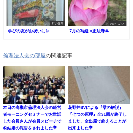
灯の部屋
わたしごと
学びの友がお祝いに✨
7月の写経in正法寺🙏
倫理法人会の部屋
の関連記事
本日の高槻市倫理法人会の経営
花野井SVによる『栞の解説』
者モーニングセミナーでお世話
『七つの原理』全31回が終了し
した会員さんが会員スピーチで
ました。全出席で終えることが
㊗️結婚の報告をされました💐
出来ました💐