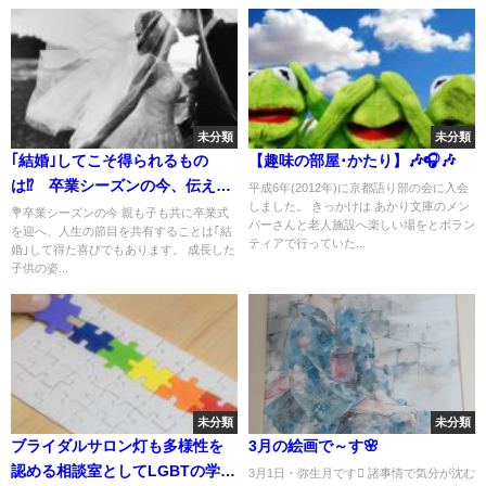
未分類
未分類
｢結婚｣してこそ得られるもの
【趣味の部屋･かたり】🎶🎧🎶
は⁉ 卒業シーズンの今、伝えた
平成6年(2012年)に京都語り部の会に入会
しました。 きっかけは あかり文庫のメン
いこと🍀
💐卒業シーズンの今 親も子も共に卒業式
バーさんと老人施設へ楽しい場をとボラン
を迎へ、人生の節目を共有することは｢結
ティアで行っていた...
婚｣して得た喜びでもあります。 成長した
子供の姿...
未分類
未分類
ブライダルサロン灯も多様性を
3月の絵画で～す🌸
認める相談室としてLGBTの学習
3月1日・弥生月です 諸事情で気分が沈む