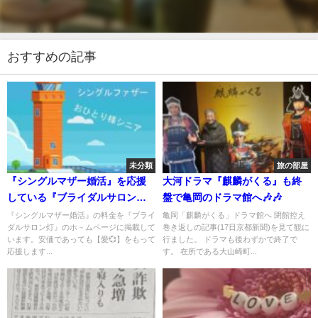
おすすめの記事
未分類
旅の部屋
『シングルマザー婚活』を応援
大河ドラマ『麒麟がくる』も終
している『ブライダルサロン
盤で亀岡のドラマ館へ🎶🎶
灯』では安価な料金でお相手を
『シングルマザー婚活』の料金を『ブライ
亀岡「麒麟がくる」ドラマ館へ 閉館控え
ダルサロン灯』のホ－ムページに掲載して
巻き返しの記事(17日京都新聞)を見て観に
探します❗️
います。安価であっても【愛💞】をもって
行ました。 ドラマも後わずかで終了で
応援します...
す。 在所である大山崎町...