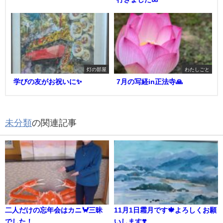
灯の部屋
わたしごと
学びの友がお祝いに✨
7月の写経in正法寺🙏
未分類
の関連記事
二人だけの忘年会はカニ🦀三昧
11月1日霜月です🍁よろしくお願
でした！
いします❣️