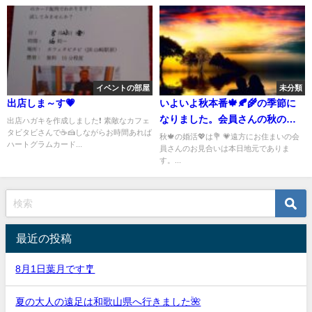
イベントの部屋
未分類
出店しま～す💗
いよいよ秋本番🍁🍂🌾の季節に
なりました。会員さんの秋の婚
出店ハガキを作成しました❗ 素敵なカフェ
タビタビさんで☕🍰しながらお時間あれば
活はそれぞれですが、素敵なご
秋🍁の婚活💖は💐 💗遠方にお住まいの会
ハートグラムカード...
員さんのお見合いは本日地元でありま
縁をと祈っています💞
す。...
最近の投稿
8月1日葉月です🎐
夏の大人の遠足は和歌山県へ行きました🌺