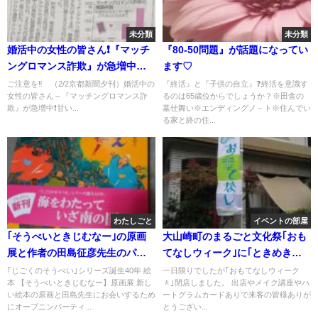
未分類
未分類
婚活中の女性の皆さん❗『マッチ
『80-50問題』が話題になってい
ングロマンス詐欺』が急増中
ます♡
❗「だまされたらあきまへん‼️」
ご注意を‼️ （2/2京都新聞夕刊）婚活中の
『終活』と『子供の自立』❓終活を意識す
女性の皆さん～『マッチングロマンス詐
るのは65歳位からでしょうか？※田舎の
欺』が急増中❗甘い...
墓仕舞い※エンディングノ－ト※住んでい
る家と終の住...
わたしごと
イベントの部屋
｢そうべいときじむなー｣の原画
大山崎町のまるごと文化祭｢おも
展と作者の田島征彦先生のパー
てなしウィーク｣に｢ときめきク
ティに行きました❗
ラブ｣として出店しました💕
｢じごくのそうべい｣シリーズ誕生40年 絵
一日限りでしたが｢おもてなしウィーク
本 【そうべいときじむなー】原画展 新し
🚶｣閉店しました。 出店やメイク講座やハ
い絵本の原画と田島先生にお会いするため
ートグラムカードありで来客の皆様ありが
にオープニンパーティ...
とうござい...