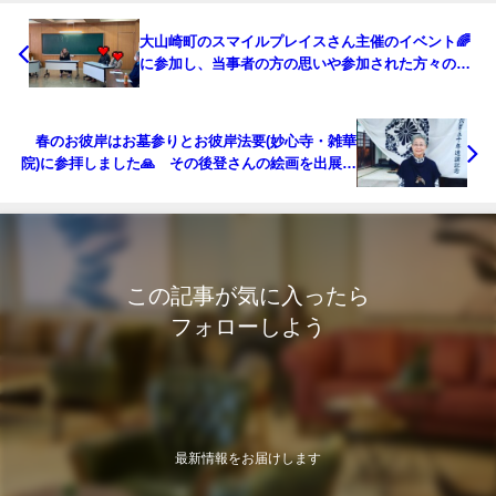
大山崎町のスマイルプレイスさん主催のイベント🌈
に参加し、当事者の方の思いや参加された方々の意
見を聞き、とても参考になりました💕
春のお彼岸はお墓参りとお彼岸法要(妙心寺・雑華
院)に参拝しました🙏 その後登さんの絵画を出展し
ている『新美展』へいきました🌸🌸🌸
この記事が気に入ったら
フォローしよう
最新情報をお届けします