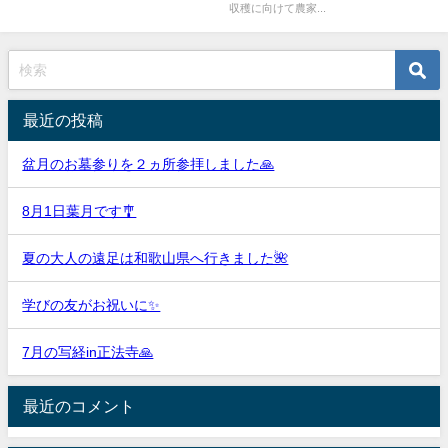
収穫に向けて農家...
最近の投稿
盆月のお墓参りを２ヵ所参拝しました🙏
8月1日葉月です🎐
夏の大人の遠足は和歌山県へ行きました🌺
学びの友がお祝いに✨
7月の写経in正法寺🙏
最近のコメント