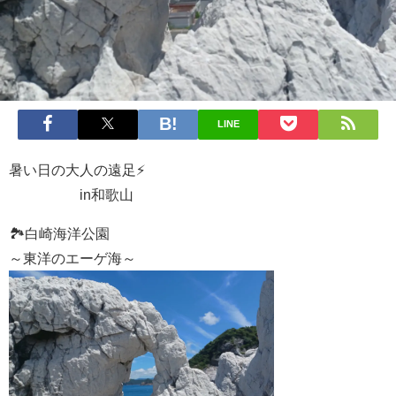
LINE
暑い日の大人の遠足⚡️
in和歌山
🏞白崎海洋公園
～東洋のエーゲ海～