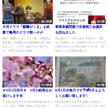
旅の部屋
未分類
大河ドラマ『麒麟がくる』も終
事業承継問題で京都商工会議所
盤で亀岡のドラマ館へ🎶🎶
を訪ねました
亀岡「麒麟がくる」ドラマ館へ 閉館控え
時は流れて～ 今年もあと半月余り。 歳の
巻き返しの記事(17日京都新聞)を見て観に
せいか面倒くさい症候群なのかクリスマス
行ました。 ドラマも後わずかで終了で
の飾り付けもせず時が過ぎそうです。 興
す。 在所である大山崎町...
味あることや使命を感じる...
灯の部屋
未分類
🌷4月1日卯月🌷 4月の絵画をお
6月1日水無月です☔️🌈6月もよろ
届けします🎨
しくお願い致します
🌷🌷4月1日卯月🌷🌷 4月は新年度の始まり
6月1日水無月です☔️🌈 田植えも終わり、
です。 新しい環境に期待と不安を抱...
青々とさした水田が広がっています。秋の