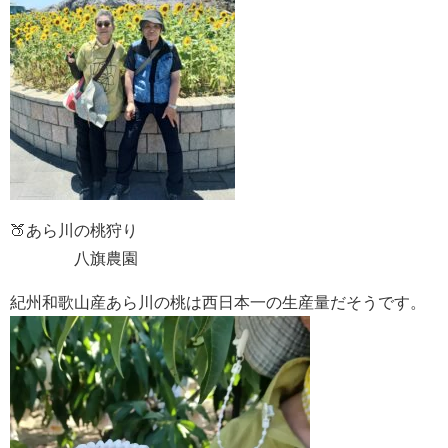
🍑あら川の桃狩り
八旗農園
紀州和歌山産あら川の桃は西日本一の生産量だそうです。