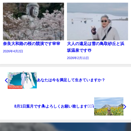
奈良大和路の桜の競演です🌸🌸
大人の遠足は雪の鳥取砂丘と浜
坂温泉です☃️
2026年4月2日
2026年2月11日
あなたは今を満足して生きていますか？
8月1日葉月です🏝よろしくお願い致します🙇‍♀️⤵️