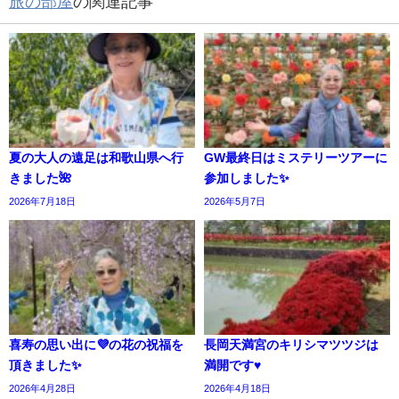
旅の部屋
の関連記事
夏の大人の遠足は和歌山県へ行
GW最終日はミステリーツアーに
きました🌺
参加しました✨️
2026年7月18日
2026年5月7日
喜寿の思い出に💜の花の祝福を
長岡天満宮のキリシマツツジは
頂きました✨
満開です♥️
2026年4月28日
2026年4月18日