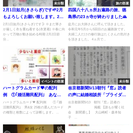
未分類
旅の部屋
2月1日如月(きさらぎ)です🌱2月
四国八十八ヵ所お遍路の旅、徳
もよろしくお願い致します。2月
島県の23ヵ寺が終わりました🙏
の絵画は🎨
2月1日如月(きさらぎ)です🌛 ※まだ寒さ
盆月にお大師さんに呼んで頂きました。
が厳しく衣を重ね着する(衣更着) ※春に向
令和元年5月から5回目のお遍路旅です。
かって万物が動き始める時期 2月2日節
夫婦二人だけの修行旅はたくさんの気付き
分...
を頂きました。 4ヵ月で...
イベントの部屋
未分類
ハートグラムカード💗の配列
㊗️京都新聞5/13朝刊『窓』読者
例 ①｢婚活難民配列｣ あなた
の声に結婚相談所「ブライダル
は⁉
サロン灯」の森本知子が掲載さ
ハートグラムカード💗 配列例 ① ｢婚
㊗️京都新聞5/13 朝刊『窓』読者の
活難民配列｣ 男&女 25枚の選んだカード
声 掲載 【誰もが耀く社
れました‼️
の種類と枚数によって診断します。 ...
会 新聞通し】 大山崎町・森本知
子 ...