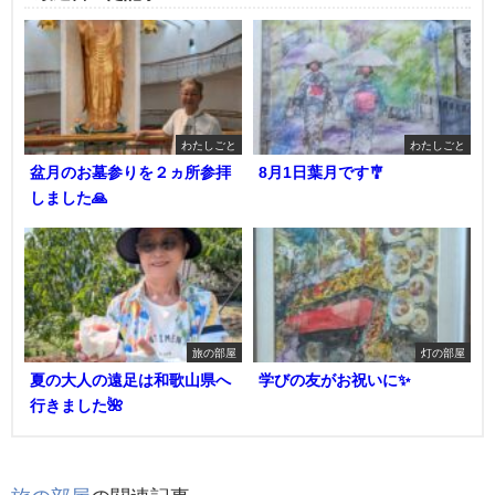
わたしごと
わたしごと
盆月のお墓参りを２ヵ所参拝
8月1日葉月です🎐
しました🙏
旅の部屋
灯の部屋
夏の大人の遠足は和歌山県へ
学びの友がお祝いに✨
行きました🌺