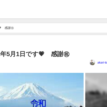
 感謝㊗
年5月1日です💗 感謝㊗
akari-