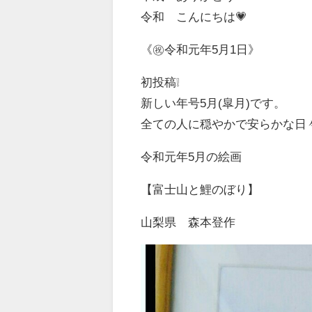
令和 こんにちは💗
《㊗令和元年5月1日》
初投稿❕
新しい年号5月(皐月)です。
全ての人に穏やかで安らかな日
令和元年5月の絵画
【富士山と鯉のぼり】
山梨県 森本登作