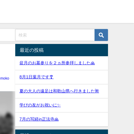
最近の投稿
盆月のお墓参りを２ヵ所参拝しました🙏
8月1日葉月です🎐
tomoko
夏の大人の遠足は和歌山県へ行きました🌺
学びの友がお祝いに✨
7月の写経in正法寺🙏