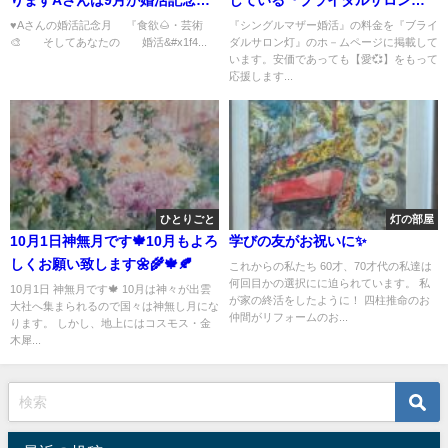
りますAさんは9月が婚活記念月
している『ブライダルサロン
💗になりました‼️
灯』では安価な料金でお相手を
♥️Aさんの婚活記念月 『食欲🌰・芸術
『シングルマザー婚活』の料金を『ブライ
🎨 そしてあなたの 婚活&#x1f4...
ダルサロン灯』のホ－ムページに掲載して
探します❗️
います。安価であっても【愛💞】をもって
応援します...
ひとりごと
灯の部屋
10月1日神無月です🍁10月もよろ
学びの友がお祝いに✨
しくお願い致します🌼🌾🍁🍂
これからの私たち 60才、70才代の私達は
何回目かの選択にに迫られています。 私
10月1日 神無月です🍁 10月は神々が出雲
が家の終活をしたように！ 四柱推命のお
大社へ集まられるので国々は神無し月にな
仲間がリフォームのお...
ります。 しかし、地上にはコスモス・金
木犀...