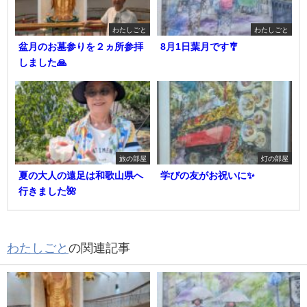
わたしごと
わたしごと
盆月のお墓参りを２ヵ所参拝
8月1日葉月です🎐
しました🙏
旅の部屋
灯の部屋
夏の大人の遠足は和歌山県へ
学びの友がお祝いに✨
行きました🌺
わたしごと
の関連記事