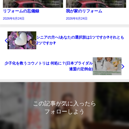
リフォームの忘備録
我が家のリフォーム
2026年6月24日
2026年6月24日
シニアの方へ❕あなたの選択肢は1ツですか❓それとも
2ツですか❓
少子化を救うコウノトリは 何処に？(日本ブライダル
連盟の定例会)
この記事が気に入ったら
フォローしよう