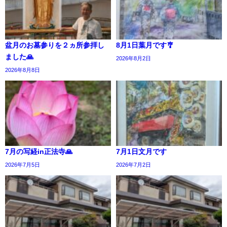
盆月のお墓参りを２ヵ所参拝し
8月1日葉月です🎐
ました🙏
2026年8月2日
2026年8月8日
7月の写経in正法寺🙏
7月1日文月です
2026年7月5日
2026年7月2日