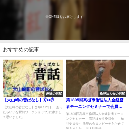
最新情報をお届けします
おすすめの記事
趣味の部屋
倫理法人会の部屋
【大山崎の昔ばなし】👂👀👂
第1805回高槻市倫理法人会経営
者モーニングセミナーで会員ス
【大山崎の昔ばなし】📕📖📑 昨日、｢あっ
たらいいな駅前ワークショップ｣に参加し
ピーチをつとめました✨
第1805回高槻市倫理法人会経営者モーニ
て思いました。...
ングセミナー ～講話は女性委員会 粕
谷委員長～ 前座の会員スピーチをさせて
頂きました。 月１回開催...