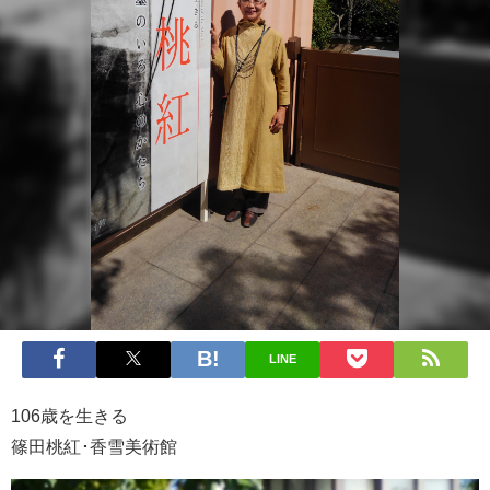
LINE
106歳を生きる
篠田桃紅･香雪美術館