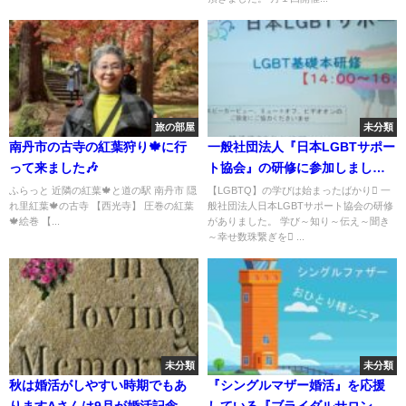
旅の部屋
未分類
南丹市の古寺の紅葉狩り🍁に行
一般社団法人『日本LGBTサポー
って来ました🎶
ト協会』の研修に参加しました
🌈
ふらっと 近隣の紅葉🍁と道の駅 南丹市 隠
【LGBTQ】の学びは始まったばかり 一
れ里紅葉🍁の古寺 【西光寺】 圧巻の紅葉
般社団法人日本LGBTサポート協会の研修
🍁絵巻 【...
がありました。 学び～知り～伝え～聞き
～幸せ数珠繋ぎを ...
未分類
未分類
秋は婚活がしやすい時期でもあ
『シングルマザー婚活』を応援