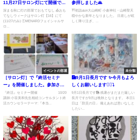
11月27日サロン灯にて開催です
参拝しました🙏
🎶🎪🎶是非、お越し下さいませ
深まる秋に灯の部屋でおもてなし 🎪おも
⛩️初詣🙏in大山崎町 小倉神社・山崎聖天
てなしウィークはサロン灯【16】にて
穏やかな新年となりました。 日差しが眩
💐
(11/27のみ) ①MENARDフェイシャルサ
しく降り注ぎ、...
ロ...
イベントの部屋
未分類
［サロン灯］で『終活セミナ
🎑9月1日長月です ✨️今月もよろ
ー』を開催しました。参加され
しくお願いします🙇‍♀️⤵️
た皆様と有意義な濃い時間を共
『終活』セミナー開催 10/20
9月1日長月です🎑 残暑がまだまだ厳しい
講師:小笹美和先生相続コンサルタント終
長月ですが9月は晩秋となります。 本日1
有できて感謝です💗✨️💗
活カウンセラーテーマ:『本当...
日は「防災の日」 備えあれば患いなしと
したい...