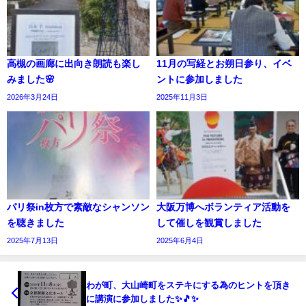
高槻の画廊に出向き朗読も楽し
11月の写経とお朔日参り、イベ
みました🌸
ントに参加しました
2026年3月24日
2025年11月3日
パリ祭in枚方で素敵なシャンソン
大阪万博へボランティア活動を
を聴きました
して催しを観賞しました
2025年7月13日
2025年6月4日
わが町、大山崎町をステキにする為のヒントを頂き
に講演に参加しました✨🎵✨