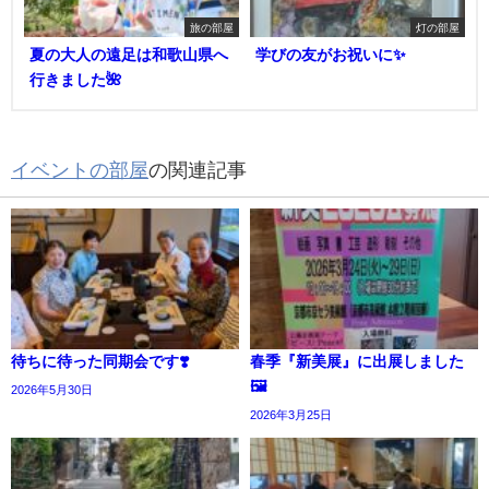
旅の部屋
灯の部屋
夏の大人の遠足は和歌山県へ
学びの友がお祝いに✨
行きました🌺
イベントの部屋
の関連記事
待ちに待った同期会です❣️
春季『新美展』に出展しました
🖼
2026年5月30日
2026年3月25日