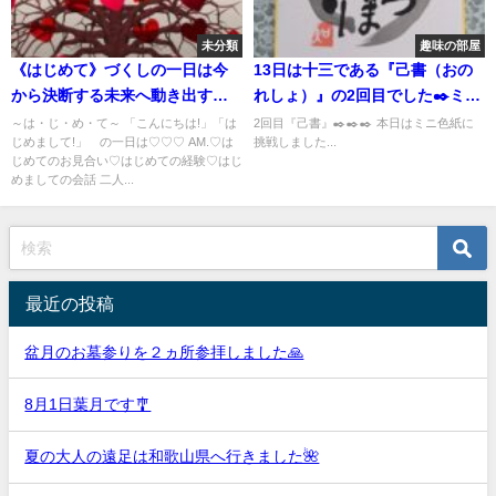
未分類
趣味の部屋
《はじめて》づくしの一日は今
13日は十三である『己書（おの
から決断する未来へ動き出すこ
れしょ）』の2回目でした✒️ミニ
と。素敵な未来へ背中を押して
色紙に挑戦しましたよ💮
～は・じ・め・て～ 「こんにちは!」「は
2回目『己書』✒️✒️✒️ 本日はミニ色紙に
じめまして!」 の一日は♡♡♡ AM.♡は
挑戦しました...
差し上げましょう💕
じめてのお見合い♡はじめての経験♡はじ
めましての会話 二人...
最近の投稿
盆月のお墓参りを２ヵ所参拝しました🙏
8月1日葉月です🎐
夏の大人の遠足は和歌山県へ行きました🌺