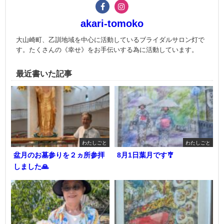
akari-tomoko
大山崎町、乙訓地域を中心に活動しているブライダルサロン灯で
す。たくさんの《幸せ》をお手伝いする為に活動しています。
最近書いた記事
わたしごと
わたしごと
盆月のお墓参りを２ヵ所参拝
8月1日葉月です🎐
しました🙏