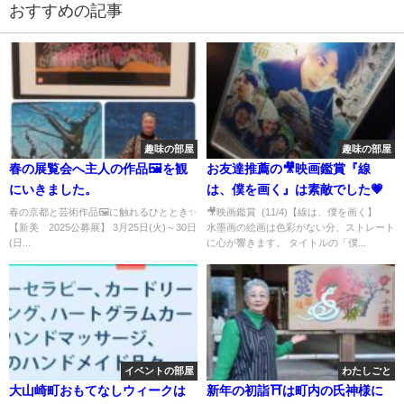
おすすめの記事
趣味の部屋
趣味の部屋
春の展覧会へ主人の作品🖼を観
お友達推薦の🎥映画鑑賞『線
にいきました。
は、僕を画く』は素敵でした💗
春の京都と芸術作品🖼に触れるひととき✨️
🎥映画鑑賞 (11/4)【線は、僕を画く】
【新美 2025公募展】 3月25日(火)～30日
水墨画の絵画は色彩がない分、ストレート
(日...
に心が響きます。 タイトルの「僕...
イベントの部屋
わたしごと
大山崎町おもてなしウィークは
新年の初詣⛩️は町内の氏神様に