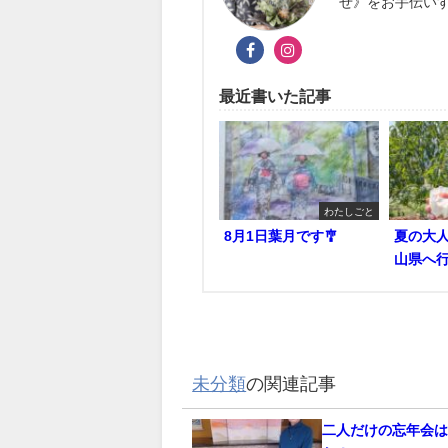
せ》をお手伝い
最近書いた記事
わたしごと
8月1日葉月です🎐
夏の大
山県へ行
未分類
の関連記事
二人だけの忘年会は