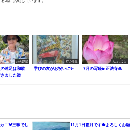
する為に活動しています。
旅の部屋
灯の部屋
わたしごと
人の遠足は和歌
学びの友がお祝いに✨
7月の写経in正法寺🙏
きました🌺
カニ🦀三昧でし
11月1日霜月です🍁よろしくお