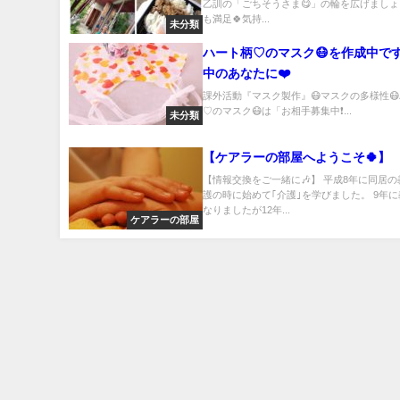
んです🎶
乙訓の「ごちそうさま😋」の輪を広げましょう
も満足🍀気持...
未分類
ハート柄♡のマスク😷を作成中で
中のあなたに❤️
課外活動『マスク製作』😷マスクの多様性
♡のマスク😷は「お相手募集中❗...
未分類
【ケアラーの部屋へようこそ🍀】
【情報交換をご一緒に🎶】 平成8年に同居
護の時に始めて｢介護｣を学びました。 9年
なりましたが12年...
ケアラーの部屋