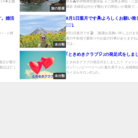
‼️🍀お腹
甲辰🐲年伊勢神宮参拝🙏 🔹二見輿玉神社・二
婦岩 夫婦岩は付かず離れずの間合いが素敵で...
旅の部屋
す。婚活
8月1日葉月です🏝よろしくお願い致
🙇‍♀️⤵️
ハ－ト柄
8月1日葉月です🏖 〔酷暑お見舞い申し上げます
暑の中各地で夏祭りやお盆の行事がありますね
では...
未分類
｢ときめきクラブ🎈｣の発足式をしまし
の義父が要介
ときめきクラブの発足式をしました🎈 フェイ
に義父は亡く
ロン｢ハッピーべリー｣の 薮久美子さん 結婚相
ライダルサロン灯｣の...
未分類