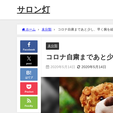
サロン灯
ホーム
未分類
コロナ自粛まであと少し、早く腕を組
未分類
Facebook
コロナ自粛まであと少
post
2020年5月14日
2020年5月14日
はてブ
Pocket
Feedly