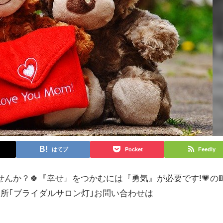
はてブ
Pocket
Feedly
せんか？🍀『幸せ』をつかむには『勇気』が必要です!💗の
所｢ブライダルサロン灯｣お問い合わせは