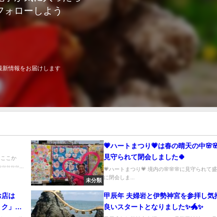
フォローしよう
最新情報をお届けします
💗ハートまつり💗は春の晴天の中🌸🌸
見守られて閉会しました🍀
 ここか
∽∽∽...
💗ハートまつり💗 境内の🌸🌸🌸に見守られて
に閉会しま...
未分類
お店は
甲辰年 夫婦岩と伊勢神宮を参拝し気
－ク」さ
良いスタートとなりました✨️🐲✨️