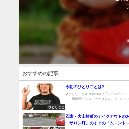
おすすめの記事
今朝のひとりごとは❔
🎵ひとりごと🎵 今朝のNHK ｢インタビュー
ら 棚橋至(プロレスラー)｣をみて ∽∽∽∽∽∽∽
ひとりごと
乙訓・大山崎町のテイクアウトの
「サロン灯」のすぐの「ム－ント