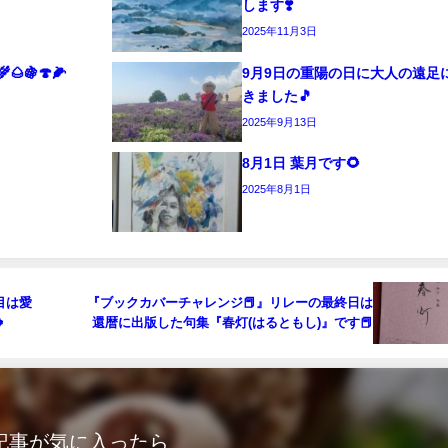
します❣️
2025年11月3日
🍇🍄🌽
9月9日の重陽の日に大人の遠足
きました🎵
2025年9月13日
8月1日 葉月です🌻
2025年8月1日
目は愛
『ブックカバーチャレンジ📕』リレーの最終日は

還暦に出版した句集『春灯(はるともし)』です📕
記事が気に入ったら