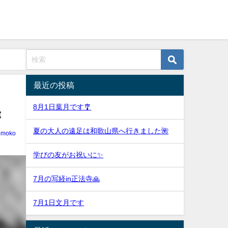
最近の投稿
8月1日葉月です🎐

夏の大人の遠足は和歌山県へ行きました🌺
tomoko
学びの友がお祝いに✨
7月の写経in正法寺🙏
7月1日文月です