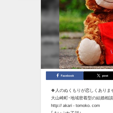
Facebook
post
🍀人のぬくもりが恋しくありま
大山崎町･地域密着型の結婚相談
http:// akari ‐ tomoko. com
｢まいぷれ乙訓｣