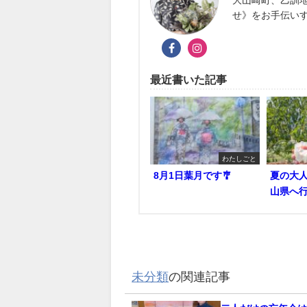
大山崎町、乙訓
せ》をお手伝い
最近書いた記事
わたしごと
8月1日葉月です🎐
夏の大
山県へ行
未分類
の関連記事