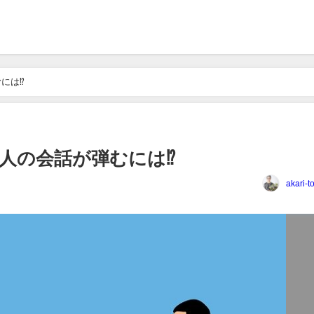
は⁉️
人の会話が弾むには⁉️
akari-