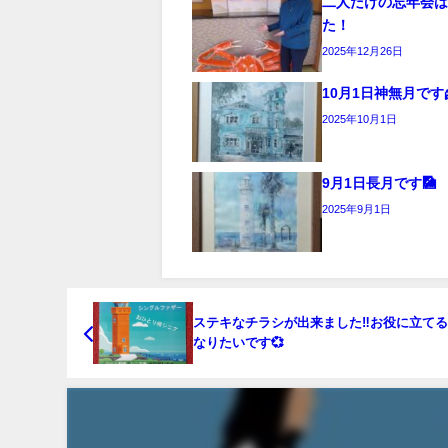
二人だけの忘年会は
た！
2025年12月26日
10月1日神無月です🌾
2025年10月1日
9月1日長月です🎑
2025年9月1日
ステキなチラシが出来ました‼️お役に立て
なりたいです💞