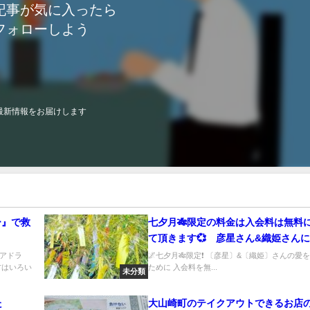
記事が気に入ったら
フォローしよう
最新情報をお届けします
ー』で救
七夕月🎋限定の料金は入会料は無料
て頂きます💞 彦星さん&織姫さん
で頂きましょう‼️
nアドラ
🌌七夕月🎋限定❗️ 〔彦星〕&〔織姫〕さんの愛
方はいろい
ために 入会料を無...
未分類
た
大山崎町のテイクアウトできるお店