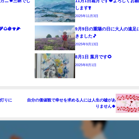
カニ🦀三昧でし
11月1日霜月です🍁よろしくお
します❣️
2025年11月3日
🍇🍄🌽
9月9日の重陽の日に大人の遠足
きました🎵
2025年9月13日
8月1日 葉月です🌻
2025年8月1日
る灯りに
自分の価値観で幸せを求める人には人生の嘘があ
りません🍀