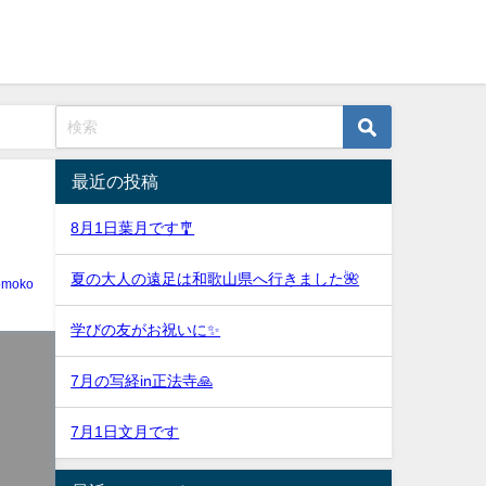
最近の投稿
8月1日葉月です🎐
夏の大人の遠足は和歌山県へ行きました🌺
tomoko
学びの友がお祝いに✨
7月の写経in正法寺🙏
7月1日文月です