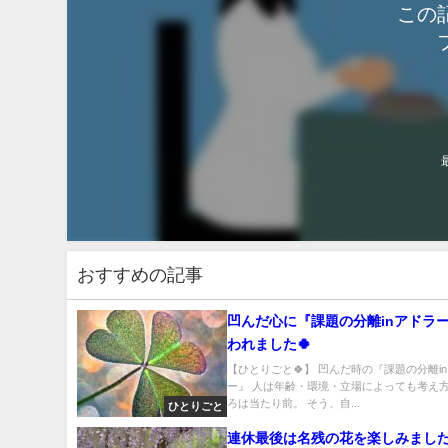
この
おすすめの記事
凹んだ心に『課題の分離inアドラ
われました🍀
【ひとりごと🍀】 凹んだ時の『課題の分離i
ー』 人は年齢・環境・立場によっても考え
ろは当たり前。 そう、自...
ひとりごと
連休最後は名残の花を楽しみまし