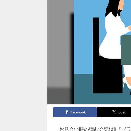
Facebook
post
お見合い時の弾む会話は⁉️『