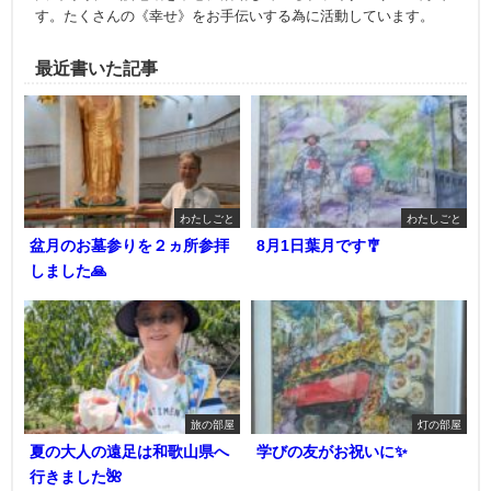
す。たくさんの《幸せ》をお手伝いする為に活動しています。
最近書いた記事
わたしごと
わたしごと
盆月のお墓参りを２ヵ所参拝
8月1日葉月です🎐
しました🙏
旅の部屋
灯の部屋
夏の大人の遠足は和歌山県へ
学びの友がお祝いに✨
行きました🌺