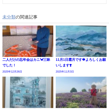
未分類
の関連記事
二人だけの忘年会はカニ🦀三昧
11月1日霜月です🍁よろしくお願
でした！
いします❣️
2025年12月26日
2025年11月3日