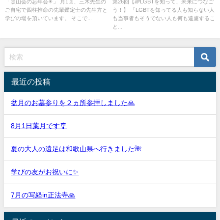
をしました💕
しました。
「照山会の忘年会✴️」 月1回、三木先生の
第26回【🌈LGBTを知って、未来につなご
ご自宅で四柱推命の先輩鑑定士の先生方と
う！】 「LGBTを知ってる人も知らない人
学びの場を頂いています。 そこで...
も当事者もそうでない人も何も遠慮するこ
と...
最近の投稿
盆月のお墓参りを２ヵ所参拝しました🙏
8月1日葉月です🎐
夏の大人の遠足は和歌山県へ行きました🌺
学びの友がお祝いに✨
7月の写経in正法寺🙏