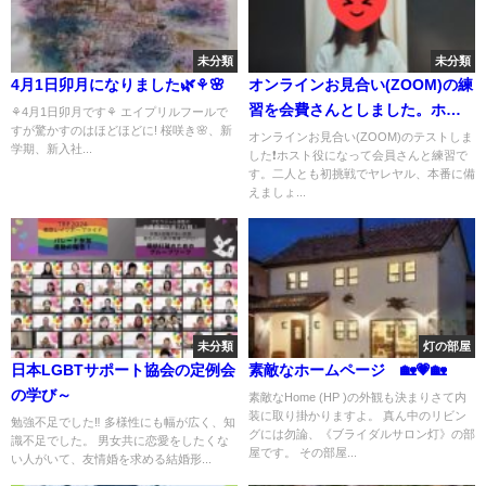
未分類
未分類
4月1日卯月になりました🌿⚘️🌸
オンラインお見合い(ZOOM)の練
習を会費さんとしました。ホス
⚘️4月1日卯月です⚘️ エイプリルフールで
すが驚かすのはほどほどに! 桜咲き🌸、新
ト役にも挑戦しました💪
オンラインお見合い(ZOOM)のテストしま
学期、新入社...
した❗ホスト役になって会員さんと練習で
す。二人とも初挑戦でヤレヤル、本番に備
えましょ...
未分類
灯の部屋
日本LGBTサポート協会の定例会
素敵なホームページ 🏡💗🏡
の学び～
素敵なHome (HP )の外観も決まりさて内
装に取り掛かりますよ。 真ん中のリビン
勉強不足でした‼️ 多様性にも幅が広く、知
グには勿論、《ブライダルサロン灯》の部
識不足でした。 男女共に恋愛をしたくな
屋です。 その部屋...
い人がいて、友情婚を求める結婚形...