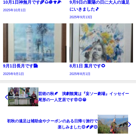
10月1日神無月です🌾🌰🍇🍄🌽
9月9日の重陽の日に大人の遠足
にいきました🎵
2025年10月1日
2025年9月13日
9月1日長月です🎑
8月1日 葉月です🌻
2025年9月1日
2025年8月1日
芸術の秋🍂 演劇観賞は『妄ソー劇場』イッセイー
尾形の一人芝居です😲😌😁
初秋の遠足は補助金やクーポンのある日帰り旅行で
楽しみました😊🍂🌾😊