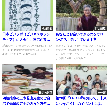
地域活動
灯の部屋
日本ビジラボ（ビジネスボラン
あなたとお会いできるのをサロ
ティア）に入会し、末広がりの
ン灯でお待ちしています💐
番号8を頂きました💐 私を生か
🌈末広がりの会員ナンバー≪No8≫を頂き
底冷えの京都ですがお元気でいらっしゃい
ました🍀 代表は伊集院智さん日の出を
ますか？ 1月の個別セッションの日をお知
して皆さまのお役に立てること
4000日ほど見て（FBで毎朝...
らせ致します。 ♡ハートグラムカードに
嬉しく、お仲間がおられるのも
よる自己分析 ♡お悩みご...
心強いです💕
鑑定の部屋
未分類
四柱推命の三木照山先生のご自
第26回『LGBT🌈を知って、未来
宅で先輩鑑定士の方々と忘年会
につなごう❗』のイベントに参加