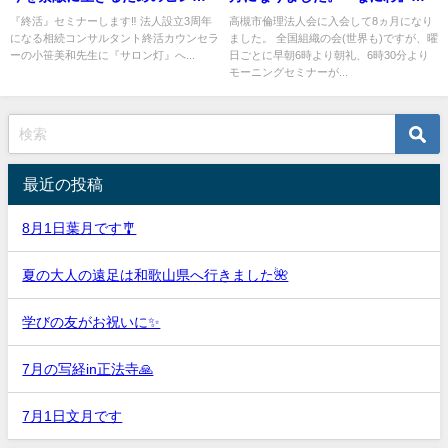
を❗️
NEW No.269に掲載して頂きまし
『終活』セミナーします‼️ 法人設立3周年
高槻市倫理法人会に入会して8ヵ月になり
になる相続コンサルタント終活カウンセラ
ました。 全国組織の会(世界も)ですが、曜
た🎎
ーの小笹美和先生に『サロン灯』へ...
日ごとに早朝6時より朝礼、6時30分より
モーニングセミナーが...
最近の投稿
8月1日葉月です🎐
夏の大人の遠足は和歌山県へ行きました🌺
学びの友がお祝いに✨
7月の写経in正法寺🙏
7月1日文月です