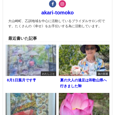
akari-tomoko
大山崎町、乙訓地域を中心に活動しているブライダルサロン灯で
す。たくさんの《幸せ》をお手伝いする為に活動しています。
最近書いた記事
わたしごと
旅の部屋
8月1日葉月です🎐
夏の大人の遠足は和歌山県へ
行きました🌺