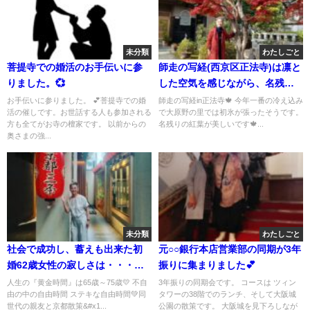
未分類
わたしごと
菩提寺での婚活のお手伝いに参
師走の写経(西京区正法寺)は凛と
りました。💞
した空気を感じながら、名残の
紅葉🍁の中一年を締めくくりま
お手伝いに参りました。 💕菩提寺での婚
師走の写経in正法寺🍁 今年一番の冷え込み
活の催しです。お世話する人も参加される
で大原野の里では初氷が張ったそうです。
した🍀
方も全てがお寺の檀家です。 以前からの
名残りの紅葉が美しいです🍁...
奥さまの強...
未分類
わたしごと
社会で成功し、蓄えも出来た初
元○○銀行本店営業部の同期が3年
婚62歳女性の寂しさは・・・縛
振りに集まりました💕
られる時間があるから自由時間
人生の『黄金時間』は65歳～75歳💛 不自
3年振りの同期会です。 コースは ツィン
由の中の自由時間 ステキな自由時間💚同
タワーの38階でのランチ、そして大阪城
が輝くのです💛💗💚
世代の親友と京都散策&#x1...
公園の散策です。 大阪城を見下ろしなが