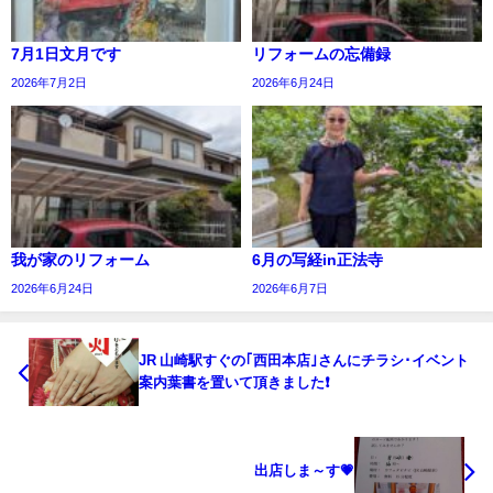
7月1日文月です
リフォームの忘備録
2026年7月2日
2026年6月24日
我が家のリフォーム
6月の写経in正法寺
2026年6月24日
2026年6月7日
JR 山崎駅すぐの｢西田本店｣さんにチラシ･イベント
案内葉書を置いて頂きました❗
出店しま～す💗