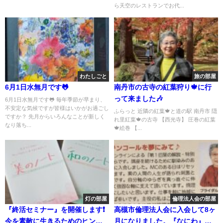
ら天空のレストランでお代...
わたしごと
旅の部屋
6月1日水無月です🐸
南丹市の古寺の紅葉狩り🍁に行
って来ました🎶
6月1日水無月です🐸 毎年季節が早まり、
不安定な気候ですが皆様はいかがお過ごし
ふらっと 近隣の紅葉🍁と道の駅 南丹市 隠
ですか？ 先月からいろんなことが新しく
れ里紅葉🍁の古寺 【西光寺】 圧巻の紅葉
なり落ち...
🍁絵巻 【...
灯の部屋
倫理法人会の部屋
『終活セミナー』を開催します❗
高槻市倫理法人会に入会して8ヶ
今を素敵に生きるためのヒント
月になりました。『なにわ』