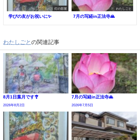
灯の部屋
わたしごと
学びの友がお祝いに✨
7月の写経in正法寺🙏
わたしごと
の関連記事
8月1日葉月です🎐
7月の写経in正法寺🙏
2026年8月2日
2026年7月5日