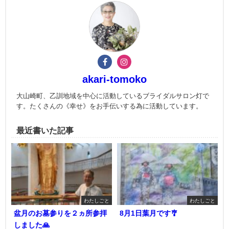
akari-tomoko
大山崎町、乙訓地域を中心に活動しているブライダルサロン灯で
す。たくさんの《幸せ》をお手伝いする為に活動しています。
最近書いた記事
わたしごと
わたしごと
盆月のお墓参りを２ヵ所参拝
8月1日葉月です🎐
しました🙏