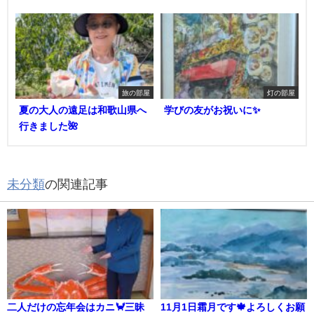
旅の部屋
灯の部屋
夏の大人の遠足は和歌山県へ
学びの友がお祝いに✨
行きました🌺
未分類
の関連記事
二人だけの忘年会はカニ🦀三昧
11月1日霜月です🍁よろしくお願