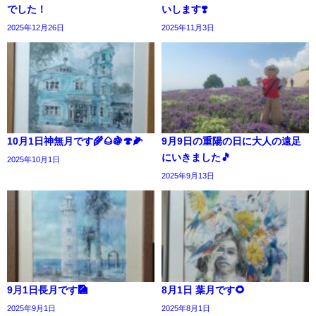
でした！
いします❣️
2025年12月26日
2025年11月3日
10月1日神無月です🌾🌰🍇🍄🌽
9月9日の重陽の日に大人の遠足
にいきました🎵
2025年10月1日
2025年9月13日
9月1日長月です🎑
8月1日 葉月です🌻
2025年9月1日
2025年8月1日