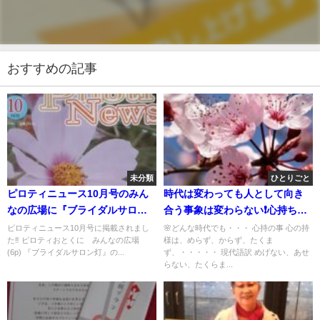
おすすめの記事
未分類
ひとりごと
ピロティニュース10月号のみん
時代は変わっても人として向き
なの広場に『ブライダルサロン
合う事象は変わらない❗心持ちが
灯』の新企画の案内を掲載して
大切では🍀
ピロティニュース10月号に掲載されまし
🌸どんな時代でも・・・ 心持の事 心の持
た‼️ ピロティおとくに みんなの広場
様は、めらず、からず、たくま
頂きました💐
(6p) 『ブライダルサロン灯』の...
ず、・・・・・ 現代語訳 めげない、あせ
らない、たくらま...