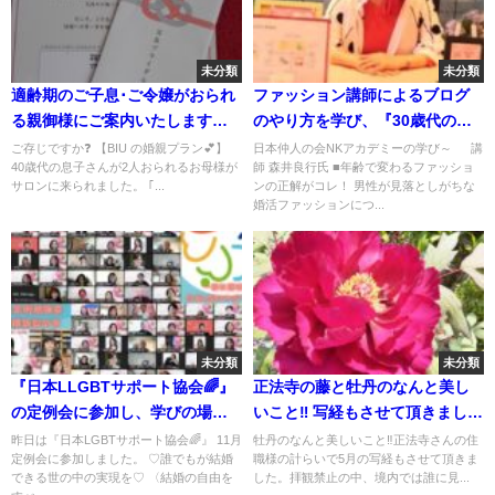
未分類
未分類
適齢期のご子息･ご令嬢がおられ
ファッション講師によるブログ
る親御様にご案内いたします💐
のやり方を学び、『30歳代の婚
💕💐
活パーティーファッション』に
ご存じですか❓ 【BIU の婚親プラン💕】
日本仲人の会NKアカデミーの学び～ 講
40歳代の息子さんが2人おられるお母様が
師 森井良行氏 ■年齢で変わるファッショ
ついて投稿しました。
サロンに来られました。 ｢...
ンの正解がコレ！ 男性が見落としがちな
婚活ファッションにつ...
未分類
未分類
『日本LLGBTサポート協会🌈』
正法寺の藤と牡丹のなんと美し
の定例会に参加し、学びの場を
いこと‼️ 写経もさせて頂きました
頂きました。
🍀
昨日は『日本LGBTサポート協会🌈』 11月
牡丹のなんと美しいこと‼️正法寺さんの住
定例会に参加しました。 ♡誰でもが結婚
職様の計らいで5月の写経もさせて頂きま
できる世の中の実現を♡ 〈結婚の自由を
した。拝観禁止の中、境内では誰に見...