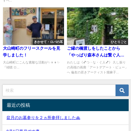
すべ...
きかせて・ロバの耳
ひとりごと
大山崎町のフリースクールを見
ご縁の橋渡しをしたことから
学しました！
「やっぱり森本さんは繋ぐ人や
ね」と言われ、とてもとても嬉
大山崎町にこんな素敵な活動が✨️👦👧✨️
わたしは《💕つ・な・ぐ人💕》 久し振り
『傾聴 ロ...
の高槻の画廊「アートデアート・ビュー」
しかったです💗💗💗
へ 倫友の若きアーティスト畑麻子...
最近の投稿
盆月のお墓参りを２ヵ所参拝しました🙏