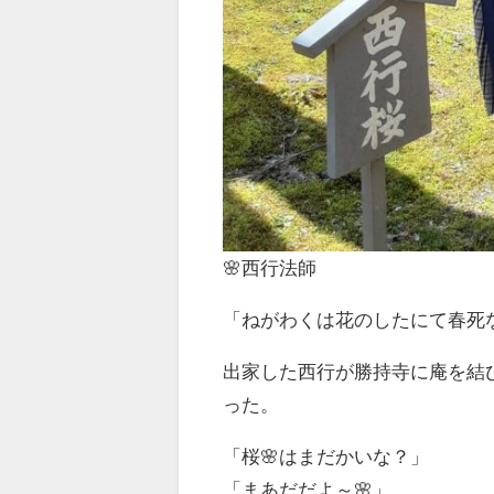
🌸西行法師
「ねがわくは花のしたにて春死
出家した西行が勝持寺に庵を結
った。
「桜🌸はまだかいな？」
「まあだだよ～🌸」