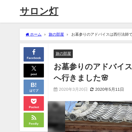
サロン灯
ホーム
旅の部屋
お墓参りのアドバイスは西行法師で
旅の部屋
Facebook
お墓参りのアドバイス
post
へ行きました🌸
2020年3月20日
2020年5月11日
はてブ
Pocket
Feedly