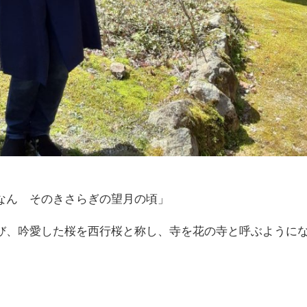
なん そのきさらぎの望月の頃」
び、吟愛した桜を西行桜と称し、寺を花の寺と呼ぶように