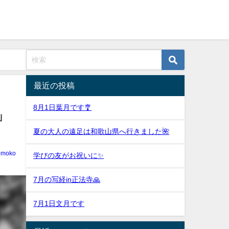
最近の投稿
8月1日葉月です🎐
」
夏の大人の遠足は和歌山県へ行きました🌺
tomoko
学びの友がお祝いに✨
7月の写経in正法寺🙏
7月1日文月です