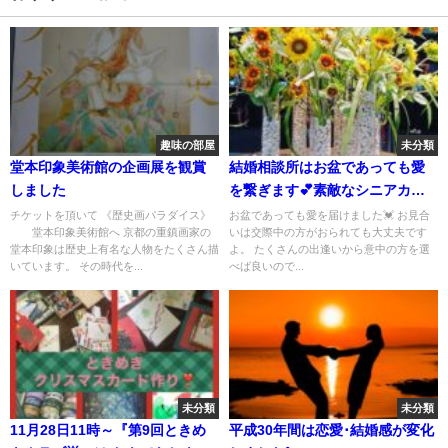
趣味の部屋
未分類
堂本印象美術館の企画展を観賞
結婚相談所はお盆であっても愛
しました
を繋ぎます💕素敵なシニアカッ
プルが誕生しました💘
チケットを頂いて 《歴史画パラダイス》
お盆であっても愛を届けました💓 お見合
堂本印象美術館へ 京都の重鎮画家の
いは交際中の方がおられても大丈夫です
堂本印象は歴史上有名な人物をたくさん描
よ。 たくさんの出逢いから意中の方を選
いています。 その時代を...
べば良いので...
未分類
未分類
11月28日11時～『第9回ときめ
平成30年間は恋愛･結婚感が変化