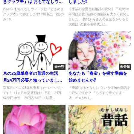
きクラブ🌟』は おもてなしウィ
しました❗
－クに参加します♡
2020年 おもてなしウィ－クは『ときめき
【平成の恋愛と結婚感の変化】 平成の30
クラブ🌟』で参加します❗️ 28日(土・祝)の
年間は恋愛･結婚の価値観も大きく変化し
み 19...
ました。 柴門ふみさんの言葉をかりると
現在は｢恋愛不毛時代｣だ...
未分類
未分類
京の25歳単身者の普通の生活
あなたも「春🌸」を探す準備を
月24万円必要と知っていまし
始めませんか⁉️
た？(総評試算) 京都新聞より
京都市在住の25歳単身者はた･い･へ･ん･
『春隣(はるとなり)』という俳句の季語を
です‼ 《1ヵ月の必要額は》 男性 24万
ご存知ですか？ 「もうすぐ春ですよ～
5785円 女性 24万2735円 《結果...
🎶」🌱🌷&#x1...