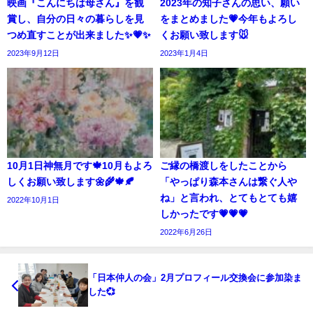
映画『こんにちは母さん』を観
2023年の知子さんの思い、願い
賞し、自分の日々の暮らしを見
をまとめました💗今年もよろし
つめ直すことが出来ました✨💗✨
くお願い致します🐭
2023年9月12日
2023年1月4日
10月1日神無月です🍁10月もよろ
ご縁の橋渡しをしたことから
しくお願い致します🌼🌾🍁🍂
「やっぱり森本さんは繋ぐ人や
ね」と言われ、とてもとても嬉
2022年10月1日
しかったです💗💗💗
2022年6月26日
「日本仲人の会」2月プロフィール交換会に参加染ま
した💞