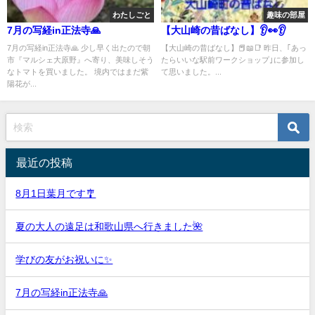
わたしごと
趣味の部屋
7月の写経in正法寺🙏
【大山崎の昔ばなし】👂👀👂
7月の写経in正法寺🙏 少し早く出たので朝
【大山崎の昔ばなし】📕📖📑 昨日、｢あっ
市『マルシェ大原野』へ寄り、美味しそう
たらいいな駅前ワークショップ｣に参加し
なトマトを買いました。 境内ではまだ紫
て思いました。...
陽花が...
最近の投稿
8月1日葉月です🎐
夏の大人の遠足は和歌山県へ行きました🌺
学びの友がお祝いに✨
7月の写経in正法寺🙏