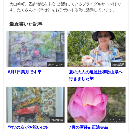
大山崎町、乙訓地域を中心に活動しているブライダルサロン灯で
す。たくさんの《幸せ》をお手伝いする為に活動しています。
最近書いた記事
わたしごと
旅の部屋
8月1日葉月です🎐
夏の大人の遠足は和歌山県へ
行きました🌺
灯の部屋
わたしごと
学びの友がお祝いに✨
7月の写経in正法寺🙏