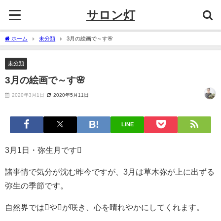
サロン灯
ホーム
未分類
3月の絵画で～す🌸
未分類
3月の絵画で～す🌸
2020年3月1日
2020年5月11日
LINE
3月1日・弥生月です
諸事情で気分が沈む昨今ですが、3月は草木弥が上に出ずる
弥生の季節です。
自然界ではやが咲き、心を晴れやかにしてくれます。