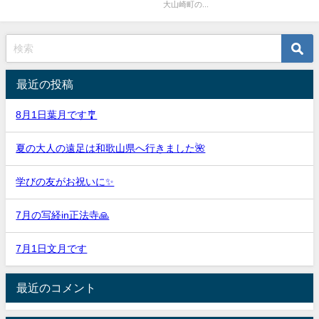
大山崎町の...
最近の投稿
8月1日葉月です🎐
夏の大人の遠足は和歌山県へ行きました🌺
学びの友がお祝いに✨
7月の写経in正法寺🙏
7月1日文月です
最近のコメント