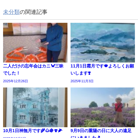
未分類
の関連記事
二人だけの忘年会はカニ🦀三昧
11月1日霜月です🍁よろしくお願
でした！
いします❣️
2025年12月26日
2025年11月3日
10月1日神無月です🌾🌰🍇🍄🌽
9月9日の重陽の日に大人の遠足
にいきました🎵