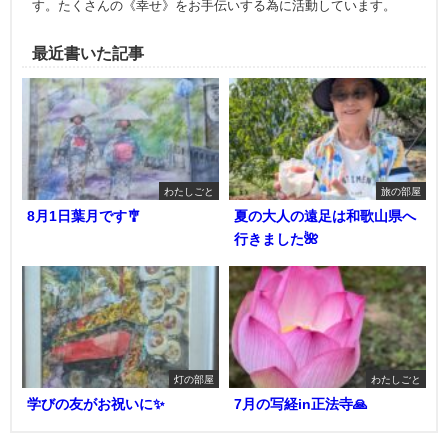
す。たくさんの《幸せ》をお手伝いする為に活動しています。
最近書いた記事
わたしごと
旅の部屋
8月1日葉月です🎐
夏の大人の遠足は和歌山県へ
行きました🌺
灯の部屋
わたしごと
学びの友がお祝いに✨
7月の写経in正法寺🙏