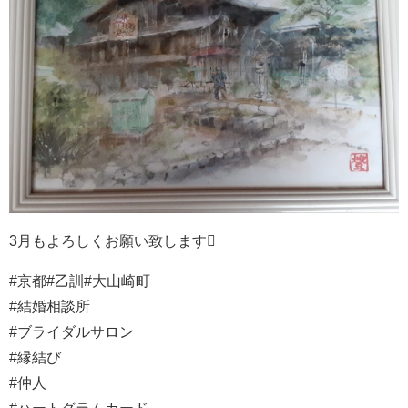
3月もよろしくお願い致します
#京都#乙訓#大山崎町
#結婚相談所
#ブライダルサロン
#縁結び
#仲人