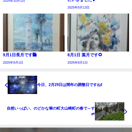
2025年10月1日
2025年9月13日
9月1日長月です🎑
8月1日 葉月です🌻
2025年9月1日
2025年8月1日
今日、2月29日は閏年の調整日ですね❗
自然いっぱい、のどかな💟の町大山崎町の春で～す
🌱