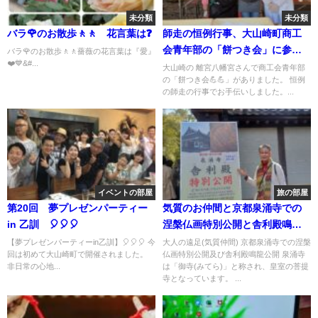
未分類
未分類
バラ🌹のお散歩🚶🚶 花言葉は❓
師走の恒例行事、大山崎町商工
会青年部の「餅つき会」に参加
バラ🌹のお散歩🚶🚶薔薇の花言葉は『愛』
❤️💙&#...
しました💪😊💪
大山崎の 離宮八幡宮さんで商工会青年部
の「餅つき会💪💪」がありました。 恒例
の師走の行事でお手伝いしました。...
イベントの部屋
旅の部屋
第20回 夢プレゼンパーティー
気質のお仲間と京都泉涌寺での
in 乙訓 🎈🎈🎈
涅槃仏画特別公開と舎利殿鳴龍
公開にいきました🎶
【夢プレゼンパーティーin乙訓】🎈🎈🎈 今
大人の遠足(気質仲間) 京都泉涌寺での涅槃
回は初めて大山崎町で開催されました。
仏画特別公開及び舎利殿鳴龍公開 泉涌寺
非日常の心地...
は「御寺(みてら)」と称され、皇室の菩提
寺となっています。 ...