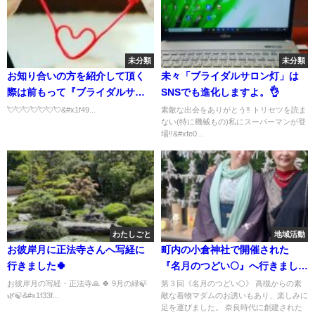
未分類
未分類
お知り合いの方を紹介して頂く
未々「ブライダルサロン灯」は
際は前もって『ブライダルサロ
SNSでも進化しますよ。👌
ン灯』のホームページをご覧に
💘💘💘💘💘💘💘&#x1f49...
素敵な出会をありがとう‼️ トリセツを読ま
ない(特に機械もの)私にスーパーマンが登
なると良いでしょう💓
場‼&#xfe0...
わたしごと
地域活動
お彼岸月に正法寺さんへ写経に
町内の小倉神社で開催された
行きました🍀
『名月のつどい🌕』へ行きました
💗
お彼岸月の写経・正法寺🙏 🍀 9月の緑🍃
第３回《名月のつどい🌕》 高槻からの素
🌿🍃&#x1f33f...
敵な着物マダムのお誘いもあり、楽しみに
足を運びました。 奈良時代に創建された